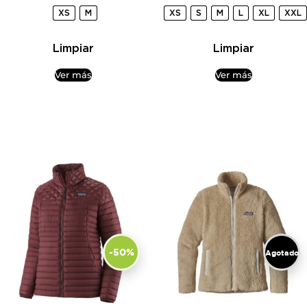
XS
M
XS
S
M
L
XL
XXL
Limpiar
Limpiar
Ver más
Ver más
-50%
Agotado