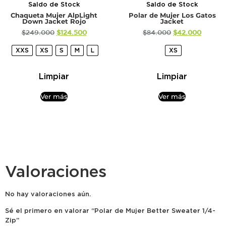
Saldo de Stock
Saldo de Stock
Chaqueta Mujer AlpLight
Polar de Mujer Los Gatos
Down Jacket Rojo
Jacket
$
249.000
$
124.500
$
84.000
$
42.000
XXS
XS
S
M
L
XS
Limpiar
Limpiar
Ver más
Ver más
Valoraciones
No hay valoraciones aún.
Sé el primero en valorar “Polar de Mujer Better Sweater 1/4-
Zip”