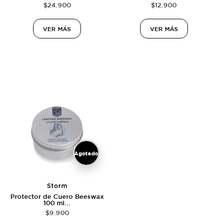
$
24.900
$
12.900
VER MÁS
VER MÁS
Agotado
Storm
Protector de Cuero Beeswax
100 ml...
$
9.900