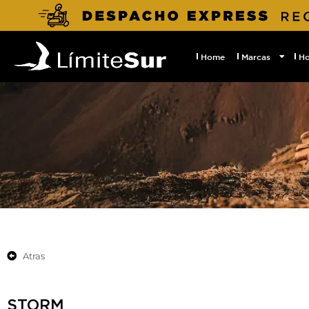
Home
Marcas
H
Atras
STORM