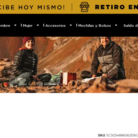
ombre
Mujer
Accesorios
Mochilas y Bolsos
Saldo d
SKU
SC5034886562050