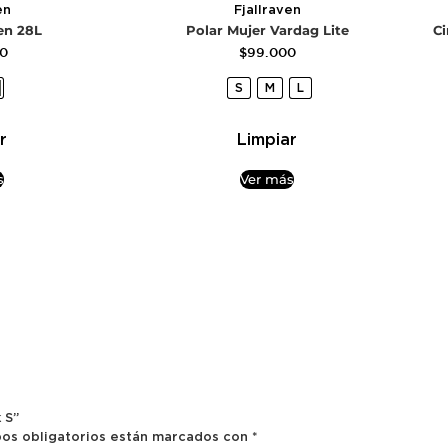
en
Fjallraven
en 28L
Polar Mujer Vardag Lite
Ci
00
$
99.000
S
M
L
r
Limpiar
s
Ver más
 S”
os obligatorios están marcados con
*