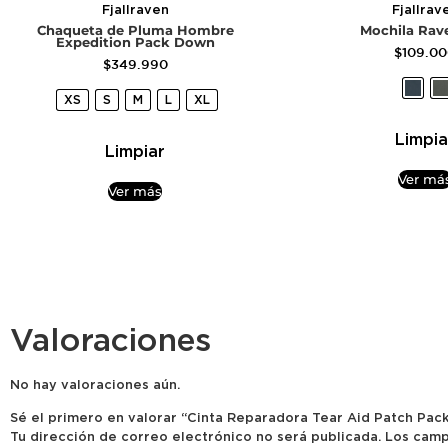
Fjallraven
Fjallrav
Chaqueta de Pluma Hombre
Mochila Rav
Expedition Pack Down
$
109.0
$
349.990
XS
S
M
L
XL
Limpia
Limpiar
Ver má
Ver más
Valoraciones
No hay valoraciones aún.
Sé el primero en valorar “Cinta Reparadora Tear Aid Patch Pack
Tu dirección de correo electrónico no será publicada.
Los camp