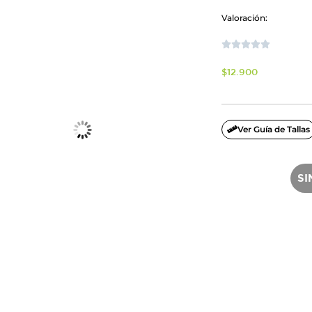
Valoración:





$
12.900
Ver Guía de Tallas
SI