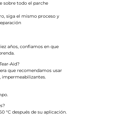
te sobre todo el parche
rro, siga el mismo proceso y
 reparación
diez años, confiamos en que
prenda.
Tear-Aid?
anera que recomendamos usar
o, impermeabilizantes.
mpo.
es?
0 °C después de su aplicación.