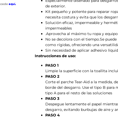
Especialmente diseñado para desgarros
accede
aquí
.
de exterior.
Kit pequeño y potente para reparar ro
necesita costura y evita que los desgarr
Solución eficaz, impermeable y herméti
impermeables
.Aprovecha al máximo tu ropa y equipo 
No se decolora con el tiempo.Se puede a
como rígidas, ofreciendo una versatilid
Sin necesidad de aplicar adhesivo líqui
Instrucciones de uso:
PASO 1
Limpie la superficie con la toallita inclu
PASO 2
Corte el parche Tear-Aid a la medida, 
borde del desgarro. Use el tipo B para m
tipo A para el resto de las soluciones
PASO 3
Despegue lentamente el papel mientras 
desgarro, evitando burbujas de aire y a
PASO 4