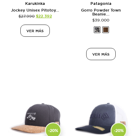
Karukinka
Patagonia
Jockey Unisex Pitotoy...
Gorro Powder Town
Beanie...
$
27.990
$
22.392
$
39.000
VER MÁS
VER MÁS
-20%
-20%