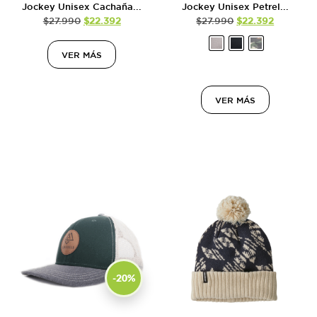
Jockey Unisex Cachaña...
Jockey Unisex Petrel...
$
27.990
$
22.392
$
27.990
$
22.392
VER MÁS
VER MÁS
-20%