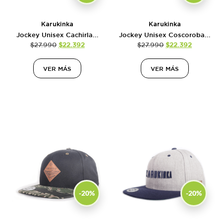
Karukinka
Karukinka
Jockey Unisex Cachirla...
Jockey Unisex Coscoroba...
$
27.990
$
22.392
$
27.990
$
22.392
VER MÁS
VER MÁS
-20%
-20%