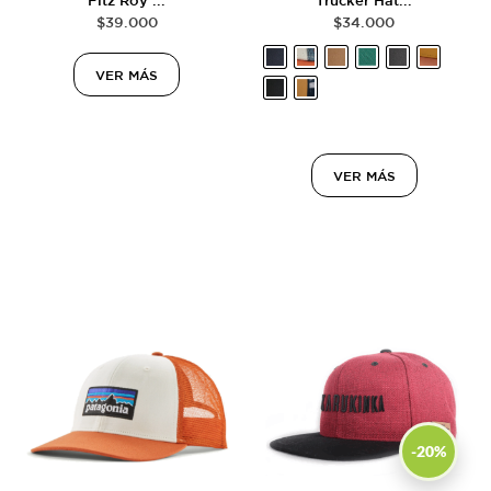
Fitz Roy ...
Trucker Hat...
$
39.000
$
34.000
VER MÁS
VER MÁS
-20%