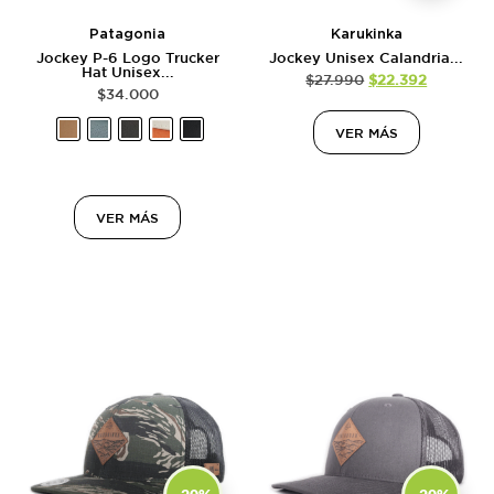
Patagonia
Karukinka
Jockey P-6 Logo Trucker
Jockey Unisex Calandria...
Hat Unisex...
$
27.990
$
22.392
$
34.000
VER MÁS
VER MÁS