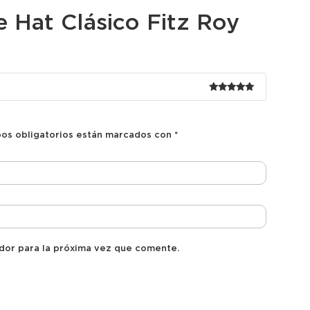
e Hat Clásico Fitz Roy
Valorado
con
5
de 5
os obligatorios están marcados con
*
dor para la próxima vez que comente.