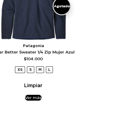
Agotado
Patagonia
ar Better Sweater 1/4 Zip Mujer Azul
$
104.000
XS
S
M
L
Limpiar
Ver más