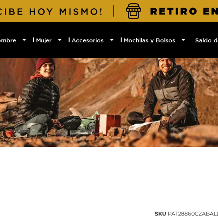
ombre
Mujer
Accesorios
Mochilas y Bolsos
Saldo d
SKU
PAT28860CZABAL