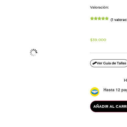
Valoración:
(
1
valorac
Valorado
1
con
5.00
de
5 en base
a
valoración
$
39.000
de un
cliente
Ver Guía de Tallas
H
Hasta 12 pag
AÑADIR AL CARR