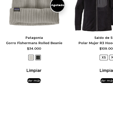
Agotado
Patagonia
Saldo de S
Gorro Fishermans Rolled Beanie
Polar Mujer R3 Hoo
$
34.000
$
109.0
XS
Limpiar
Limpia
Ver más
Ver má