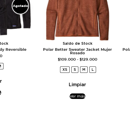
Agotado
tock
Saldo de Stock
dy Reversible
Polar Better Sweater Jacket Mujer
Pol
Rosado
00
$
109.000
-
$
129.000
M
XS
S
M
L
r
Limpiar
s
Ver más