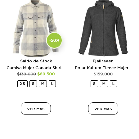
-50%
Saldo de Stock
Fjallraven
Camisa Mujer Canada Shirt...
Polar Kaitum Fleece Mujer...
$
139.000
$
69.500
$
159.000
XS
S
M
L
S
M
L
VER MÁS
VER MÁS