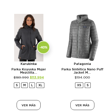
-40%
Karukinka
Patagonia
Parka Koyuska Mujer
Parka Sintética Nano Puff
Mezclilla...
Jacket M...
$
189.990
$
113.994
$
194.000
S
M
L
XL
XS
S
VER MÁS
VER MÁS