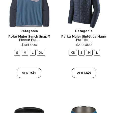
Patagonia
Patagonia
Polar Mujer Synch Snap-T
Parka Mujer Sintética Nano
Fleece Pul...
Puff Ho...
$
104.000
$
219.000
S
M
L
XL
XS
S
M
L
VER MÁS
VER MÁS