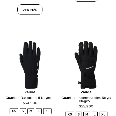
VER MÁS
Vaude
Vaude
Guantes Basodino II Negro...
Guantes Impermeables Roga
Negro...
$
34.900
$
55.900
XS
S
M
L
XL
XS
S
M
L
XL