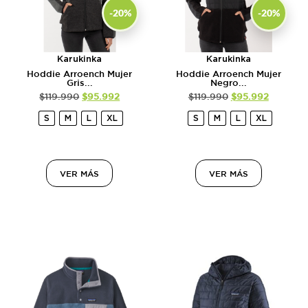
-20%
-20%
Karukinka
Karukinka
Hoddie Arroench Mujer
Hoddie Arroench Mujer
Gris...
Negro...
$
119.990
$
95.992
$
119.990
$
95.992
S
M
L
XL
S
M
L
XL
VER MÁS
VER MÁS