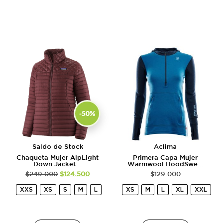
-50%
Saldo de Stock
Aclima
Chaqueta Mujer AlpLight
Primera Capa Mujer
Down Jacket...
Warmwool HoodSwe...
$
249.000
$
124.500
$
129.000
XXS
XS
S
M
L
XS
M
L
XL
XXL