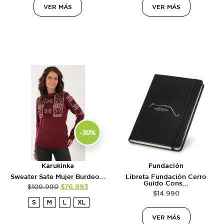
VER MÁS
VER MÁS
-30%
Karukinka
Fundación
Sweater Sate Mujer Burdeo...
Libreta Fundación Cerro
Guido Cons...
$
109.990
$
76.993
$
14.990
S
M
L
XL
VER MÁS