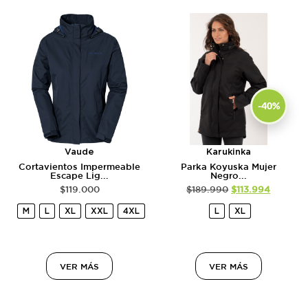
-40%
Vaude
Karukinka
Cortavientos Impermeable
Parka Koyuska Mujer
Escape Lig...
Negro...
$
119.000
$
189.990
$
113.994
M
L
XL
XXL
4XL
L
XL
VER MÁS
VER MÁS