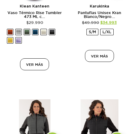
Klean Kanteen
Karukinka
Vaso Térmico Rise Tumbler
Pantuflas Unisex Kran
473 ML c...
Blanco/Negro...
$
29.990
$
49.990
$
34.993
S/M
L/XL
VER MÁS
VER MÁS