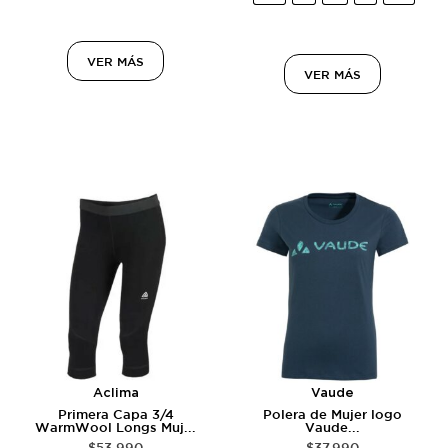
VER MÁS
VER MÁS
Aclima
Vaude
Primera Capa 3/4
Polera de Mujer logo
WarmWool Longs Muj...
Vaude...
$
53.990
$
37.990