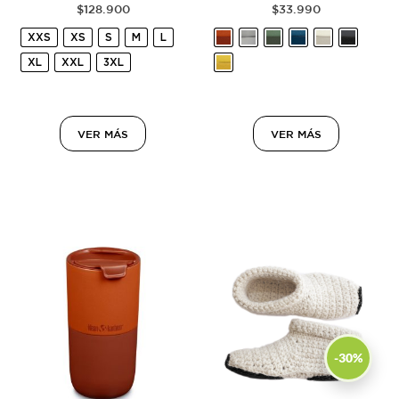
$
128.900
$
33.990
XXS
XS
S
M
L
XL
XXL
3XL
VER MÁS
VER MÁS
-30%