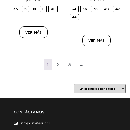
XS
S
M
L
XL
34
36
38
40
42
44
VER MÁS
VER MÁS
2
3
→
1
CONTÁCTANOS
info@limitesur.cl