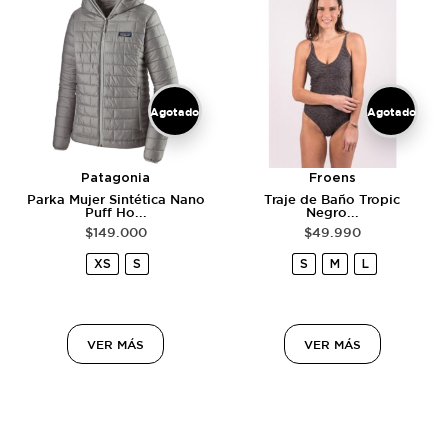
Agotado
Agotado
Patagonia
Froens
Parka Mujer Sintética Nano
Traje de Baño Tropic
Puff Ho...
Negro...
$
149.000
$
49.990
XS
S
S
M
L
VER MÁS
VER MÁS