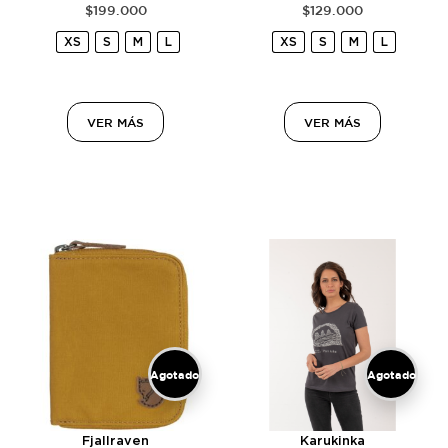
$
199.000
$
129.000
XS
S
M
L
XS
S
M
L
VER MÁS
VER MÁS
Agotado
Agotado
Fjallraven
Karukinka