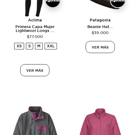
Agotado
Agotado
Aclima
Patagonia
Primera Capa Mujer
Beanie Hat...
Lightwool Longs ...
$
39.000
$
77.000
XS
S
M
XXL
VER MÁS
VER MÁS