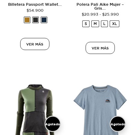
Billetera Passport Wallet...
Polera Pali Aike Mujer –
Gris...
$
54.900
$
20.993
-
$
25.990
S
M
L
XL
VER MÁS
VER MÁS
Agotado
Agotado