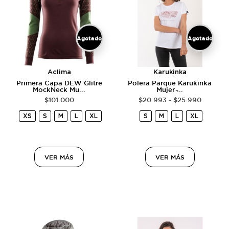
Agotado
Agotado
Aclima
Karukinka
Primera Capa DEW Glitre
Polera Parque Karukinka
MockNeck Mu...
Mujer ̵...
$
101.000
$
20.993
-
$
25.990
XS
S
M
L
XL
S
M
L
XL
VER MÁS
VER MÁS