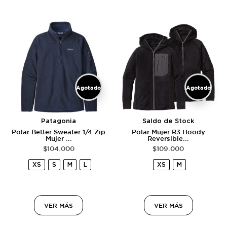
Agotado
Agotado
Patagonia
Saldo de Stock
Polar Better Sweater 1/4 Zip
Polar Mujer R3 Hoody
Mujer ...
Reversible...
$
104.000
$
109.000
XS
S
M
L
XS
M
VER MÁS
VER MÁS