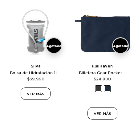
Agotado
Agotado
Silva
Fjallraven
Bolsa de Hidratación 1L...
Billetera Gear Pocket...
$
39.990
$
24.900
VER MÁS
VER MÁS