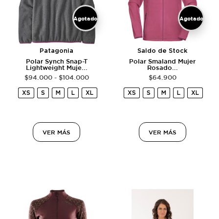
Agotado
Agotado
Patagonia
Saldo de Stock
Polar Synch Snap-T
Polar Smaland Mujer
Lightweight Muje...
Rosado...
$
94.000
-
$
104.000
$
64.900
XS
S
M
L
XL
XS
S
M
L
XL
VER MÁS
VER MÁS