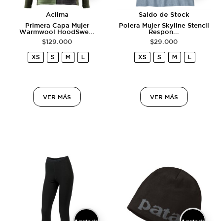
Aclima
Saldo de Stock
Primera Capa Mujer
Polera Mujer Skyline Stencil
Warmwool HoodSwe...
Respon...
$
129.000
$
29.000
XS
S
M
L
XS
S
M
L
VER MÁS
VER MÁS