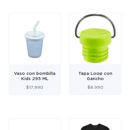
Tapa Loop con
Botella Niños
Gancho
Classic Sport 355
ml con Bombilla
$
8.990
$
16.990