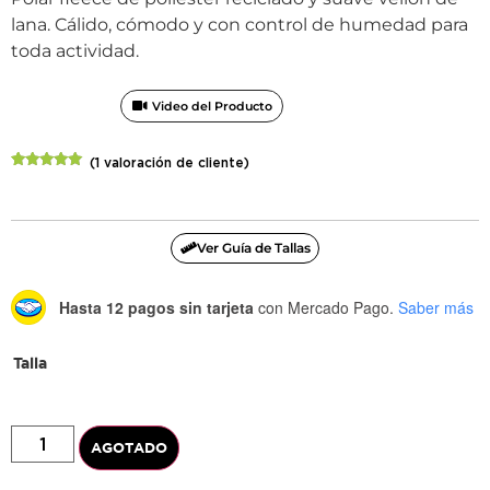
lana. Cálido, cómodo y con control de humedad para
toda actividad.
Video del Producto
(
1
valoración de cliente)
Valorado
1
con
5.00
de
5 en base
a
valoración
de un
Ver Guía de Tallas
cliente
Hasta 12 pagos sin tarjeta
con Mercado Pago.
Saber más
Talla
AGOTADO