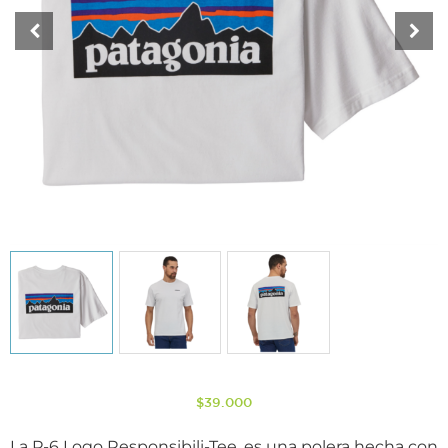
$
39.000
La P-6 Logo Responsibili-Tee, es una polera hecha con