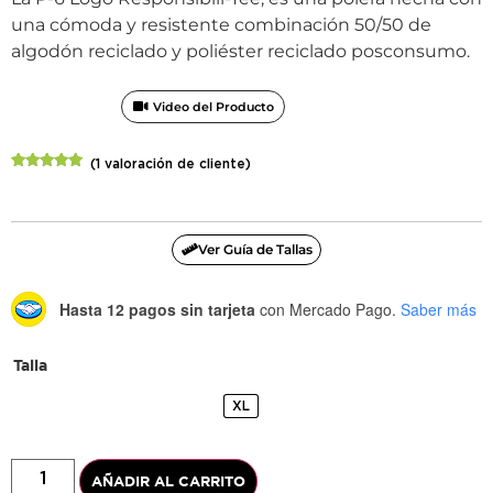
una cómoda y resistente combinación 50/50 de
algodón reciclado y poliéster reciclado posconsumo.
Video del Producto
(
1
valoración de cliente)
Valorado
1
con
5.00
de
5 en base
a
valoración
de un
Ver Guía de Tallas
cliente
Hasta 12 pagos sin tarjeta
con Mercado Pago.
Saber más
Talla
XL
AÑADIR AL CARRITO