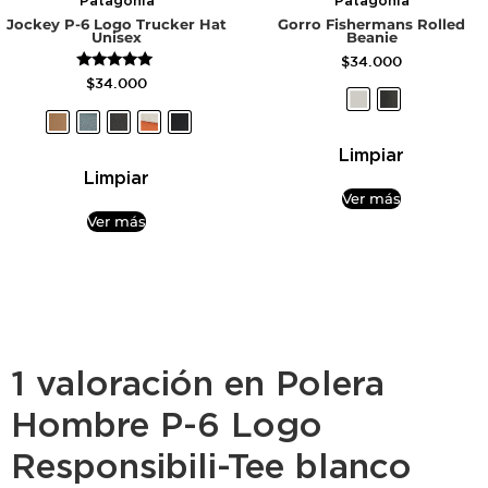
Patagonia
Patagonia
Jockey P-6 Logo Trucker Hat
Gorro Fishermans Rolled
Unisex
Beanie
$
34.000
Valorado
$
34.000
con
5.00
de 5
Limpiar
Limpiar
Ver más
Ver más
1 valoración en
Polera
Hombre P-6 Logo
Responsibili-Tee blanco