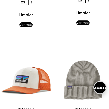
XS
S
XS
S
de 5
Limpiar
Limpiar
Ver más
Ver más
Agotado