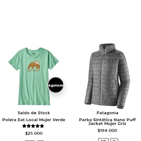
Agotado
Saldo de Stock
Patagonia
Polera Eat Local Mujer Verde
Parka Sintética Nano Puff
Jacket Mujer Gris
$
194.000
Valorado
$
25.000
con
5.00