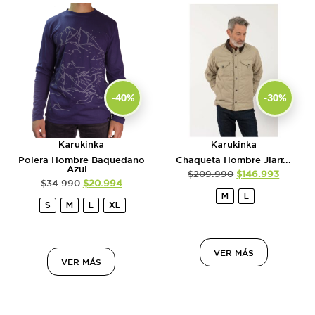
-40%
-30%
Karukinka
Karukinka
Polera Hombre Baquedano
Chaqueta Hombre Jiarr...
Azul...
$
209.990
$
146.993
$
34.990
$
20.994
M
L
S
M
L
XL
VER MÁS
VER MÁS