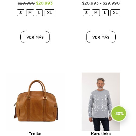
$
29.990
$
20.993
$
20.993
-
$
29.990
S
M
L
XL
S
M
L
XL
VER MÁS
VER MÁS
-30%
Trelko
Karukinka