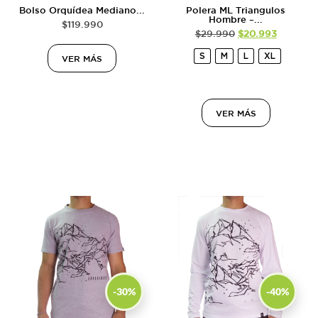
Bolso Orquídea Mediano...
Polera ML Triangulos
Hombre –...
$
119.990
$
29.990
$
20.993
S
M
L
XL
VER MÁS
VER MÁS
-30%
-40%