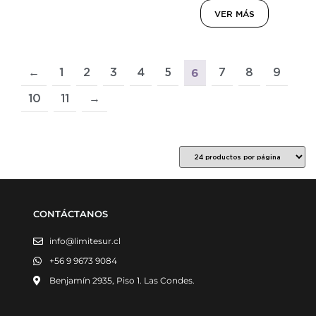
VER MÁS
←
1
2
3
4
5
7
8
9
6
10
11
→
CONTÁCTANOS
info@limitesur.cl
+56 9 9673 9084
Benjamín 2935, Piso 1. Las Condes.