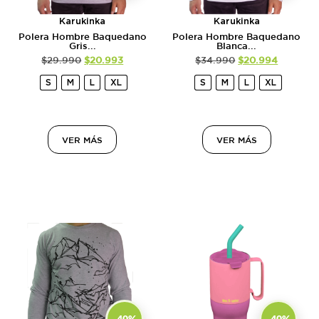
Karukinka
Karukinka
Polera Hombre Baquedano
Polera Hombre Baquedano
Gris...
Blanca...
$
29.990
$
20.993
$
34.990
$
20.994
S
M
L
XL
S
M
L
XL
VER MÁS
VER MÁS
-40%
-40%