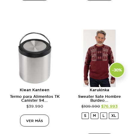
-30%
Klean Kanteen
Karukinka
Termo para Alimentos TK
Sweater Sate Hombre
Canister 94...
Burdeo...
$
39.990
$
109.990
$
76.993
S
M
L
XL
VER MÁS