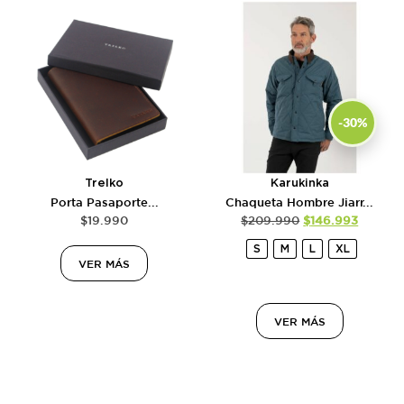
-30%
Trelko
Karukinka
Porta Pasaporte...
Chaqueta Hombre Jiarr...
$
19.990
$
209.990
$
146.993
S
M
L
XL
VER MÁS
VER MÁS