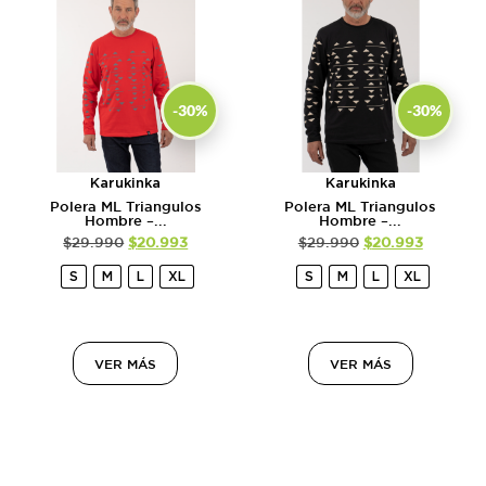
-30%
-30%
Karukinka
Karukinka
Polera ML Triangulos
Polera ML Triangulos
Hombre –...
Hombre –...
$
29.990
$
20.993
$
29.990
$
20.993
S
M
L
XL
S
M
L
XL
VER MÁS
VER MÁS