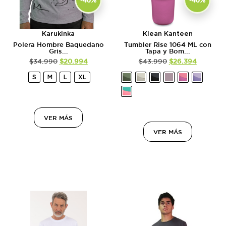
Karukinka
Klean Kanteen
Polera Hombre Baquedano
Tumbler Rise 1064 ML con
Gris...
Tapa y Bom...
$
34.990
$
20.994
$
43.990
$
26.394
S
M
L
XL
VER MÁS
VER MÁS