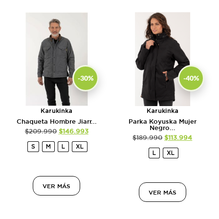
-30%
-40%
Karukinka
Karukinka
Chaqueta Hombre Jiarr...
Parka Koyuska Mujer
Negro...
$
209.990
$
146.993
$
189.990
$
113.994
S
M
L
XL
L
XL
VER MÁS
VER MÁS