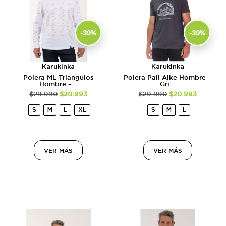
-30%
-30%
Karukinka
Karukinka
Polera ML Triangulos
Polera Pali Aike Hombre –
Hombre –...
Gri...
$
29.990
$
20.993
$
29.990
$
20.993
S
M
L
XL
S
M
L
VER MÁS
VER MÁS