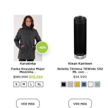
-40%
Karukinka
Klean Kanteen
Parka Koyuska Mujer
Botella Térmica TKWide 592
Mezclilla...
ML con ...
$
189.990
$
113.994
$
34.990
S
M
L
XL
VER MÁS
VER MÁS