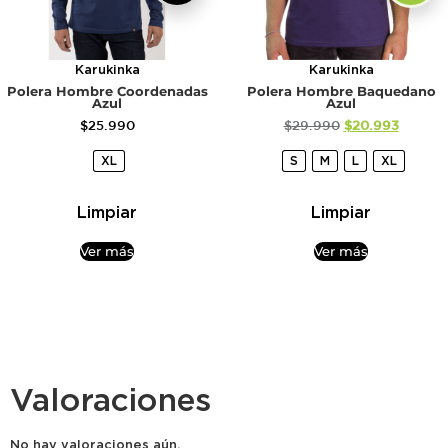
Karukinka
Karukinka
Polera Hombre Coordenadas
Polera Hombre Baquedano
Azul
Azul
$
25.990
$
29.990
$
20.993
XL
S
M
L
XL
Limpiar
Limpiar
Ver más
Ver más
Valoraciones
No hay valoraciones aún.