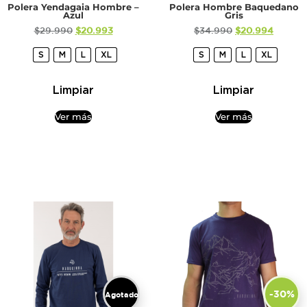
Polera Yendagaia Hombre –
Polera Hombre Baquedano
Azul
Gris
$
29.990
$
20.993
$
34.990
$
20.994
S
M
L
XL
S
M
L
XL
Limpiar
Limpiar
Ver más
Ver más
-30%
Agotado