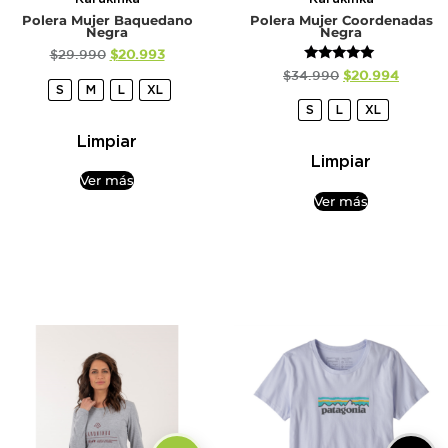
Polera Mujer Baquedano
Polera Mujer Coordenadas
Negra
Negra
$
29.990
$
20.993
Valorado
$
34.990
$
20.994
con
S
M
L
XL
5.00
S
L
XL
de 5
Limpiar
Limpiar
Ver más
Ver más