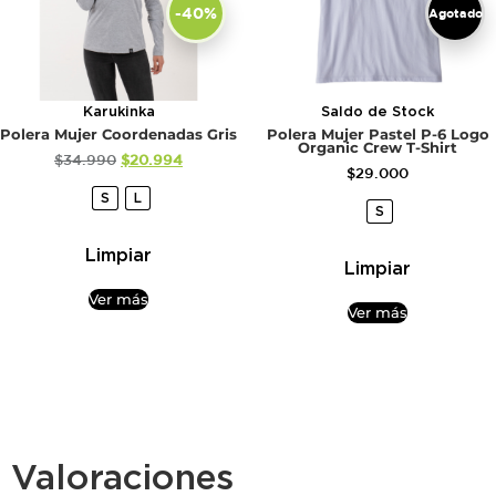
-40%
Agotado
Karukinka
Saldo de Stock
Polera Mujer Coordenadas Gris
Polera Mujer Pastel P-6 Logo
Organic Crew T-Shirt
$
34.990
$
20.994
$
29.000
S
L
S
Limpiar
Limpiar
Ver más
Ver más
Valoraciones