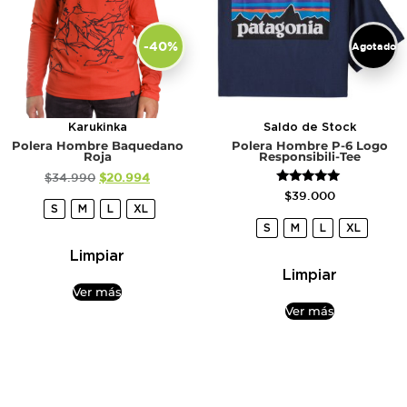
-40%
Agotado
Karukinka
Saldo de Stock
Polera Hombre Baquedano
Polera Hombre P-6 Logo
Roja
Responsibili-Tee
$
34.990
$
20.994
Valorado
$
39.000
con
S
M
L
XL
5.00
S
M
L
XL
de 5
Limpiar
Limpiar
Ver más
Ver más