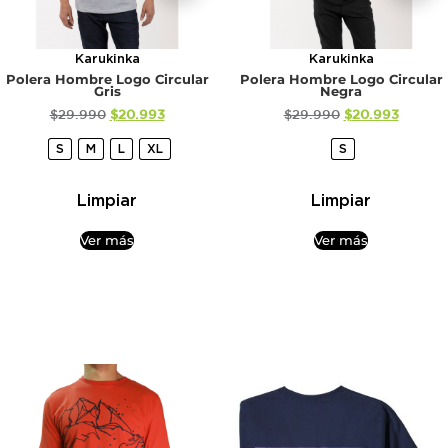
Karukinka
Karukinka
Polera Hombre Logo Circular
Polera Hombre Logo Circular
Gris
Negra
$
29.990
$
20.993
$
29.990
$
20.993
S
M
L
XL
S
Limpiar
Limpiar
Ver más
Ver más