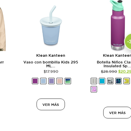
-
Klean Kanteen
Klean Kantee
rr
Vaso con bombilla Kids 295
Botella Niños Cla
ML...
Insulated Sp..
$
17.990
$
28.990
$
20.2
VER MÁS
VER MÁS