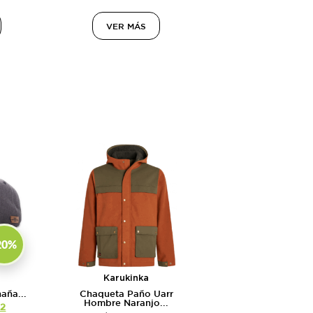
VER MÁS
20%
Karukinka
aña...
Chaqueta Paño Uarr
Hombre Naranjo...
92