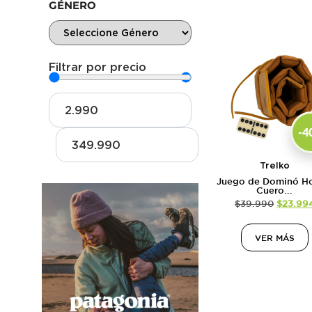
GÉNERO
Filtrar por precio
-4
Trelko
Juego de Dominó Ho
Cuero...
$
39.990
$
23.99
VER MÁS