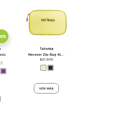
30%
n
Tatonka
ssic
Neceser Zip Bag 4L...
.
$
21.900
93
VER MÁS