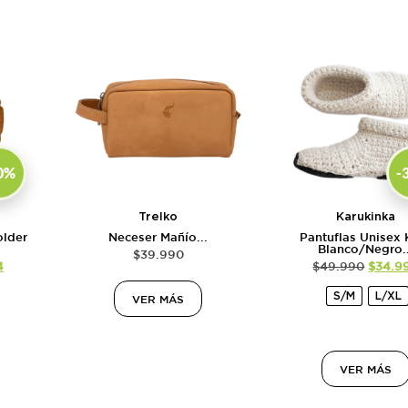
0%
-
Trelko
Karukinka
lder
Neceser Mañío...
Pantuflas Unisex 
Blanco/Negro..
$
39.990
4
$
49.990
$
34.9
S/M
L/XL
VER MÁS
VER MÁS