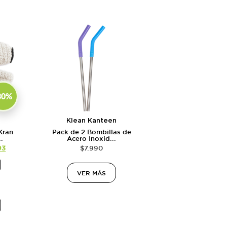
30%
Klean Kanteen
Kran
Pack de 2 Bombillas de
.
Acero Inoxid...
93
$
7.990
VER MÁS