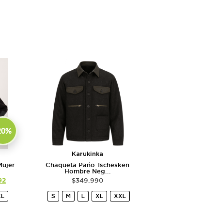
20%
Karukinka
Mujer
Chaqueta Paño Tschesken
Hombre Neg...
92
$
349.990
XL
S
M
L
XL
XXL