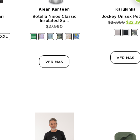
Klean Kanteen
Karukinka
rr
Botella Niños Classic
Jockey Unisex Petr
.
Insulated Sp...
$
27.990
$
22.3
$
27.990
XXL
VER MÁS
VER MÁS