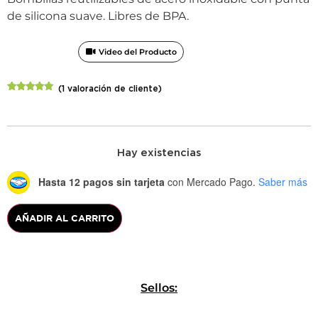
de silicona suave. Libres de BPA.
Video del Producto
(
1
valoración de cliente)
Valorado
1
con
5.00
de
5 en base
a
valoración
de un
cliente
Hay existencias
Hasta 12 pagos sin tarjeta
con Mercado Pago.
Saber más
AÑADIR AL CARRITO
Sellos: