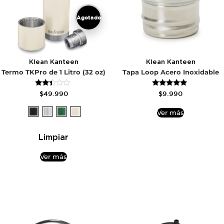
Agotado
Klean Kanteen
Klean Kanteen
Termo TKPro de 1 Litro (32 oz)
Tapa Loop Acero Inoxidable
Valorado
Valorado
$
49.990
$
9.990
con
con
2.33
5.00
de 5
de 5
Ver más
Limpiar
Ver más