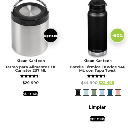
-50%
Agotado
Klean Kanteen
Klean Kanteen
Termo para Alimentos TK
Botella Térmica TKWide 946
Canister 237 ML
ML con Tapa Twist
Valorado
Valorado
$
29.990
$
44.990
$
22.495
con
con
4.20
4.25
de 5
de 5
Ver más
Limpiar
Ver más