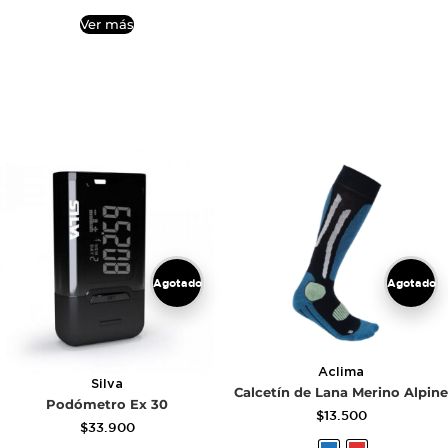
Ver más
Agotado
Agotado
Aclima
Silva
Calcetín de Lana Merino Alpine
Podómetro Ex 30
$
13.500
$
33.900