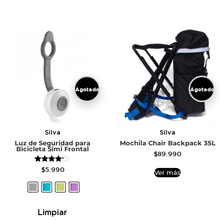
Agotado
Agotado
Silva
Silva
Luz de Seguridad para
Mochila Chair Backpack 35L
Bicicleta Simi Frontal
$
89.990
Valorado
$
5.990
Ver más
con
4.00
de 5
Limpiar