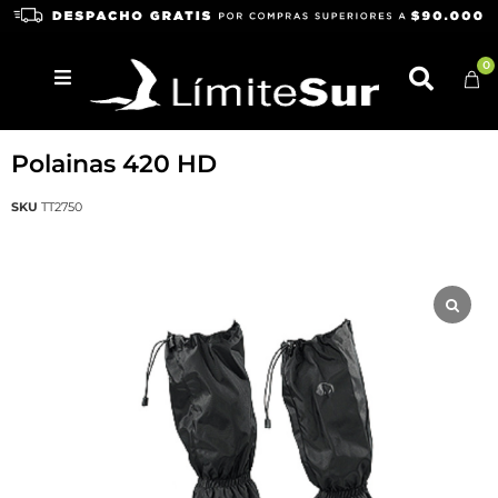
0
TATONKA
Polainas 420 HD
SKU
TT2750