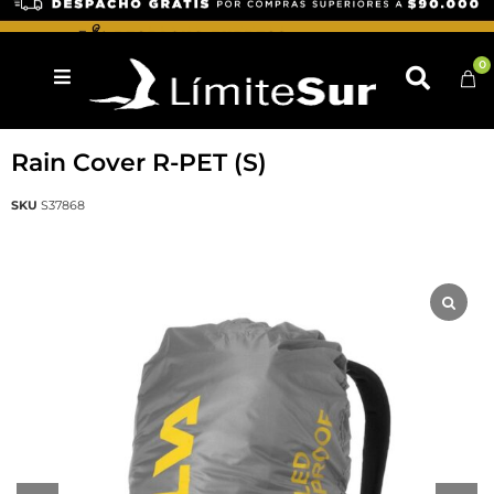
0
SILVA
Rain Cover R-PET (S)
SKU
S37868