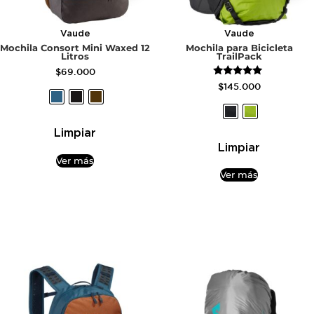
Vaude
Vaude
Mochila Consort Mini Waxed 12
Mochila para Bicicleta
Litros
TrailPack
$
69.000
Valorado
$
145.000
con
5.00
de 5
Limpiar
Limpiar
Ver más
Ver más