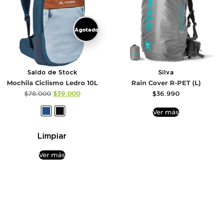
Agotado
Saldo de Stock
Silva
Mochila Ciclismo Ledro 10L
Rain Cover R-PET (L)
$
78.000
$
39.000
$
36.990
Ver más
Limpiar
Ver más