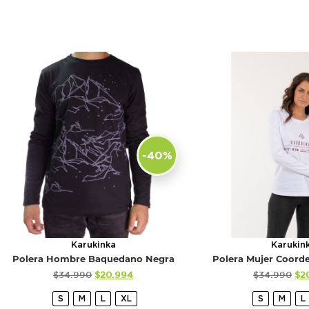
-40%
Karukinka
Karukin
Polera Hombre Baquedano Negra
Polera Mujer Coord
$
34.990
$
20.994
$
34.990
$
2
S
M
L
XL
S
M
L