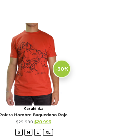
-30%
Karukinka
Polera Hombre Baquedano Roja
$
29.990
$
20.993
S
M
L
XL