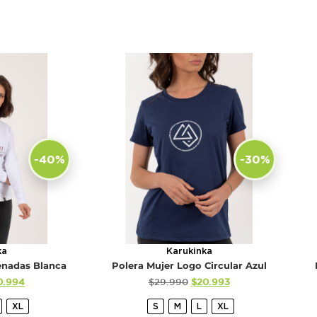
-40%
-30%
ka
Karukinka
enadas Blanca
Polera Mujer Logo Circular Azul
0.994
$
29.990
$
20.993
XL
S
M
L
XL