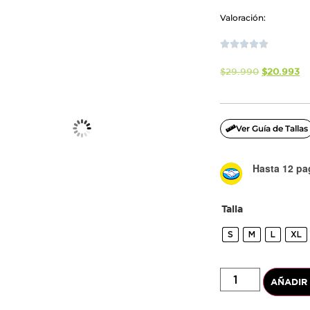
Valoración:





$
29.990
$
20.993
Ver Guía de Tallas
Hasta 12 pag
-30%
Talla
S
M
L
XL
AÑADIR