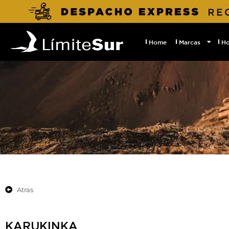
Home
Marcas
H
Atras
KARUKINKA