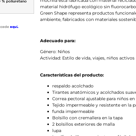
mochila está fabricada con material reciclad
0 % poliuretano
material hidrófugo ecológico sin fluorocarb
Green Shape representa productos funcional
ambiente, fabricados con materiales sostenib
accede
aquí
.
Adecuado para:
Género:
Niños
Actividad:
Estilo de vida, viajes, niños activos 
Características del producto:
respaldo acolchado
Tirantes anatómicos y acolchados suav
Correa pectoral ajustable para niños e
Tejido impermeable y resistente en la pa
funda impermeable
Bolsillo con cremallera en la tapa
2 bolsillos exteriores de malla
lupa