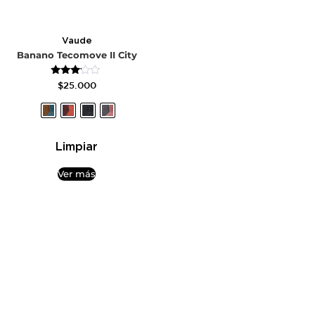
Vaude
Banano Tecomove II City
Valorado
$
25.000
con
3.00
de 5
Limpiar
Ver más