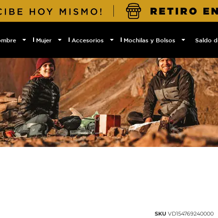
ombre
Mujer
Accesorios
Mochilas y Bolsos
Saldo d
SKU
VD154769240000