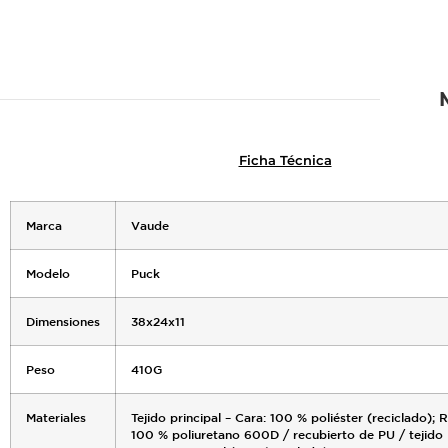
Ficha Técnica
Marca
Vaude
Modelo
Puck
Dimensiones
38x24x11
Peso
410G
Materiales
Tejido principal – Cara: 100 % poliéster (reciclado); 
100 % poliuretano 600D / recubierto de PU / tejido l