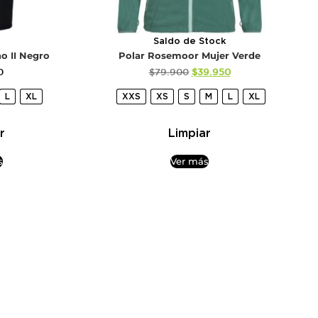
Saldo de Stock
o II Negro
Polar Rosemoor Mujer Verde
0
$
79.900
$
39.950
L
XL
XXS
XS
S
M
L
XL
r
Limpiar
s
Ver más