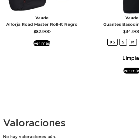
Vaude
Vaude
Alforja Road Master Roll-It Negro
Guantes Basodin
$
82.900
$
34.90
XS
S
M
Ver más
Limpia
Ver má
Valoraciones
No hay valoraciones aún.