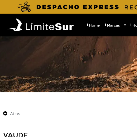
Home
Marcas
H
Atras
VAUDE