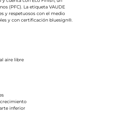
o y cuenta con Eco Finish, un
onos (PFC). La etiqueta VAUDE
es y respetuosos con el medio
les y con certificación bluesign®.
al aire libre
es
n crecimiento
rte inferior