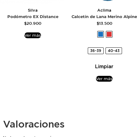
Silva
Aclima
Podómetro EX Distance
Calcetín de Lana Merino Alpine
$
20.900
$
13.500
Ver más
36-39
40-43
Limpiar
Ver más
Valoraciones