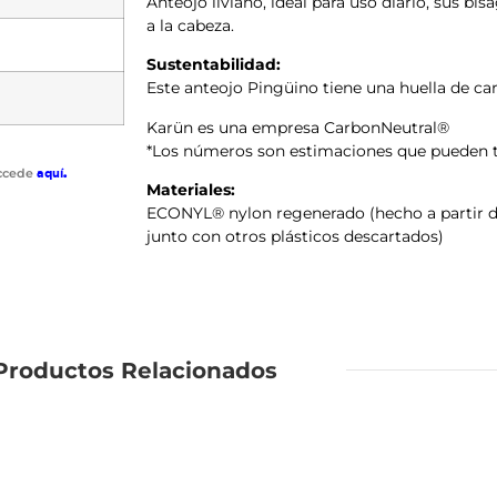
Anteojo liviano, ideal para uso diario, sus b
a la cabeza.
Sustentabilidad:
Este anteojo Pingüino tiene una huella de ca
Karün es una empresa CarbonNeutral®
*Los números son estimaciones que pueden te
accede
aquí
.
Materiales:
ECONYL® nylon regenerado (hecho a partir d
junto con otros plásticos descartados)
Productos Relacionados