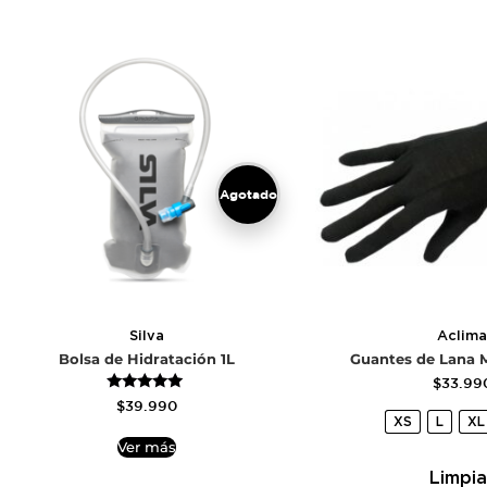
Agotado
Silva
Aclima
Bolsa de Hidratación 1L
Guantes de Lana M
$
33.99
Valorado
$
39.990
con
XS
L
XL
5.00
de 5
Ver más
Limpia