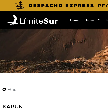
Home
Marcas
H
Atras
KARÜN