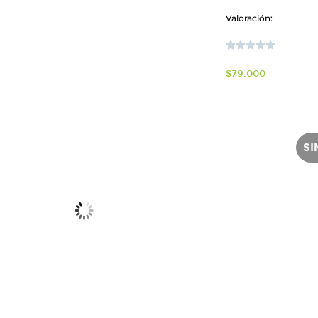
Valoración:





$
79.000
SI