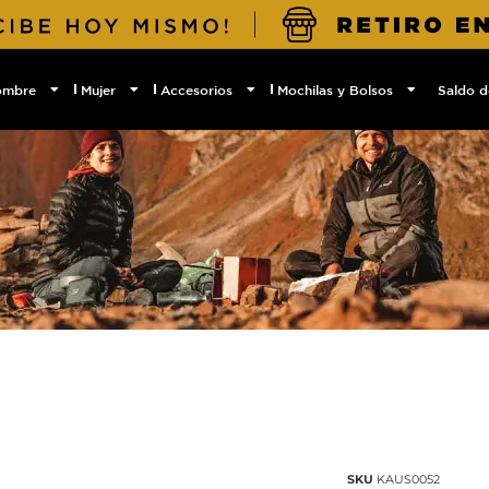
ombre
Mujer
Accesorios
Mochilas y Bolsos
Saldo d
SKU
KAUS0052