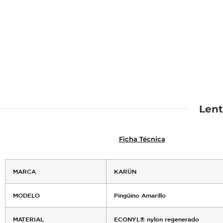
Lent
Ficha Técnica
MARCA
KARÜN
MODELO
Pingüino Amarillo
MATERIAL
ECONYL® nylon regenerado