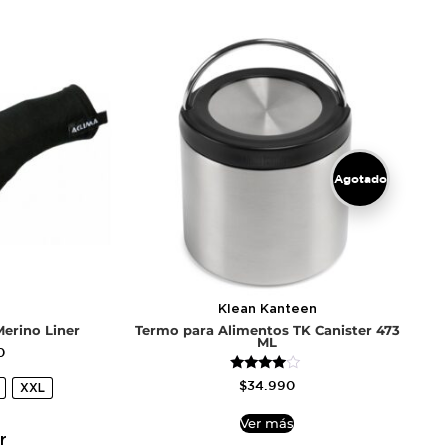
Agotado
Klean Kanteen
erino Liner
Termo para Alimentos TK Canister 473
ML
0
Valorado
$
34.990
XXL
con
3.75
de 5
Ver más
r