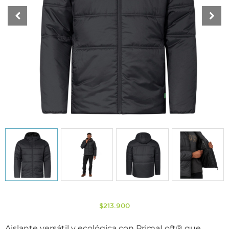
$
213.900
Aislante versátil y ecológica con PrimaLoft® que