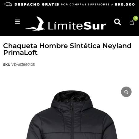
0
VAUDE
Chaqueta Hombre Sintética Neyland
PrimaLoft
SKU
VD463860105