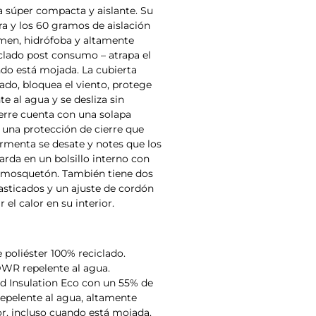
súper compacta y aislante. Su
ra y los 60 gramos de aislación
men, hidrófoba y altamente
clado post consumo – atrapa el
ndo está mojada. La cubierta
lado, bloquea el viento, protege
al agua y se desliza sin
ierre cuenta con una solapa
y una protección de cierre que
tormenta se desate y notes que los
rda en un bolsillo interno con
n mosquetón. También tiene dos
lasticados y un ajuste de cordón
 el calor en su interior.
e poliéster 100% reciclado.
DWR repelente al agua.
d Insulation Eco con un 55% de
epelente al agua, altamente
r, incluso cuando está mojada.