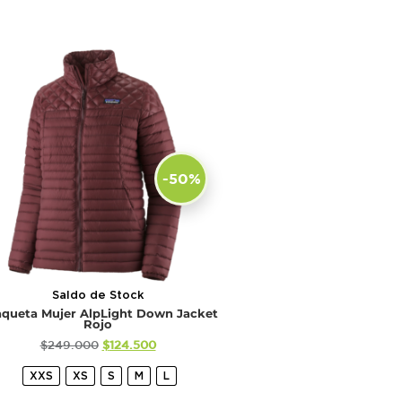
-50%
Saldo de Stock
queta Mujer AlpLight Down Jacket
Rojo
$
249.000
$
124.500
XXS
XS
S
M
L