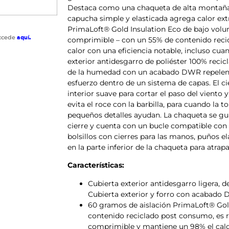
Destaca como una chaqueta de alta montaña 
capucha simple y elasticada agrega calor ext
PrimaLoft® Gold Insulation Eco de bajo volu
accede
aquí
.
comprimible – con un 55% de contenido reci
calor con una eficiencia notable, incluso cua
exterior antidesgarro de poliéster 100% recic
de la humedad con un acabado DWR repelente 
esfuerzo dentro de un sistema de capas. El c
interior suave para cortar el paso del viento 
evita el roce con la barbilla, para cuando la 
pequeños detalles ayudan. La chaqueta se gua
cierre y cuenta con un bucle compatible co
bolsillos con cierres para las manos, puños e
en la parte inferior de la chaqueta para atrapar
Características:
Cubierta exterior antidesgarro ligera, d
Cubierta exterior y forro con acabado 
60 gramos de aislación PrimaLoft® Gol
contenido reciclado post consumo, es r
comprimible y mantiene un 98% el calo