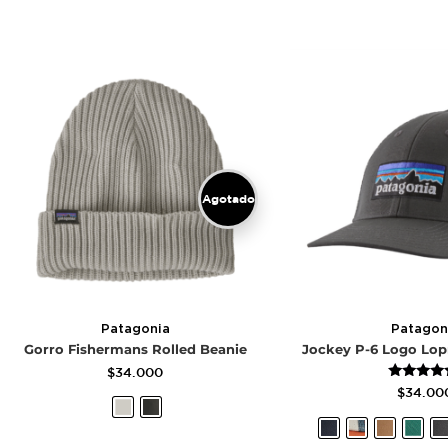
Agotado
Patagonia
Patagon
Gorro Fishermans Rolled Beanie
Jockey P-6 Logo Lop
$
34.000
Valorad
$
34.00
con
5.00
de 5