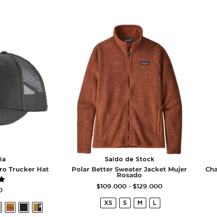
ia
Saldo de Stock
ro Trucker Hat
Polar Better Sweater Jacket Mujer
Cha
Rosado
$
109.000
-
$
129.000
o
0
XS
S
M
L