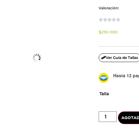
Valoración:





$
219.000
Ver Guía de Tallas
Hasta 12 pag
Talla
AGOTA