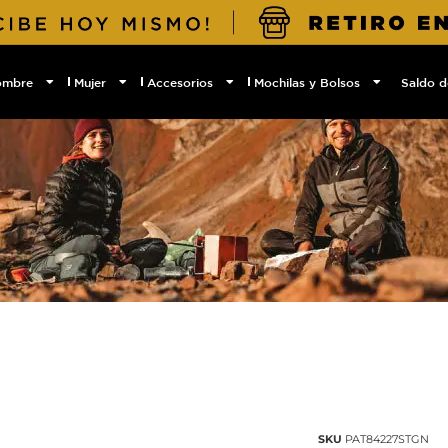
ombre
Mujer
Accesorios
Mochilas y Bolsos
Saldo d
SKU
PAT84227STGN