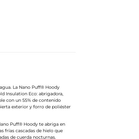
al agua. La Nano Puff® Hoody
ld Insulation Eco: abrigadora,
ble con un 55% de contenido
rta exterior y forro de poliéster
ano Puff® Hoody te abriga en
 frí­as cascadas de hielo que
adas de cuerda nocturnas.