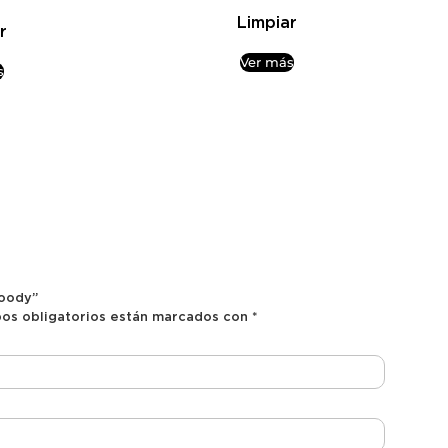
Limpiar
r
Ver más
s
Hoody”
os obligatorios están marcados con
*