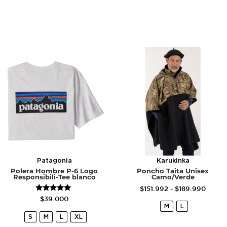
Patagonia
Karukinka
Polera Hombre P-6 Logo
Poncho Taita Unisex
Responsibili-Tee blanco
Camo/Verde
$
151.992
-
$
189.990
Valorado
$
39.000
con
M
L
5.00
S
M
L
XL
de 5