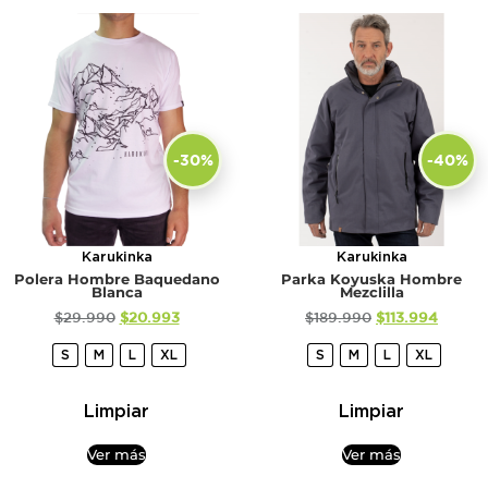
-30%
-40%
Karukinka
Karukinka
Polera Hombre Baquedano
Parka Koyuska Hombre
Blanca
Mezclilla
$
29.990
$
20.993
$
189.990
$
113.994
S
M
L
XL
S
M
L
XL
Limpiar
Limpiar
Ver más
Ver más