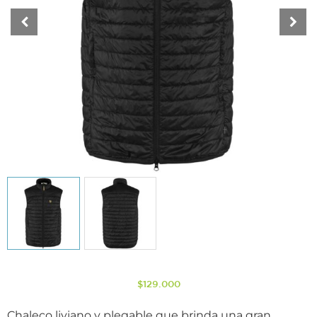
$
129.000
Chaleco liviano y plegable que brinda una gran