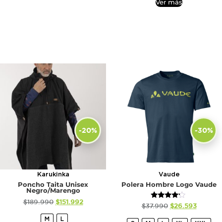
Ver más
-20%
-30%
Karukinka
Vaude
Poncho Taita Unisex
Polera Hombre Logo Vaude
Negro/Marengo
$
189.990
$
151.992
Valorado
$
37.990
$
26.593
con
4.00
M
L