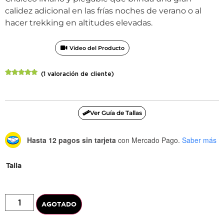
calidez adicional en las frías noches de verano o al
hacer trekking en altitudes elevadas.
Video del Producto
(
1
valoración de cliente)
Valorado
1
con
5.00
de
5 en base
a
valoración
de un
Ver Guía de Tallas
cliente
Hasta 12 pagos sin tarjeta
con Mercado Pago.
Saber más
Talla
AGOTADO