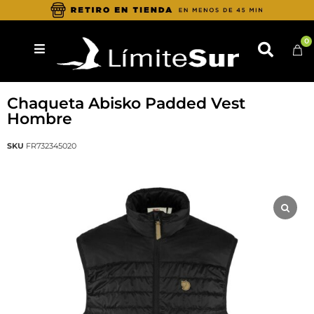
0
FJALLRAVEN
Chaqueta Abisko Padded Vest
Hombre
SKU
FR732345020