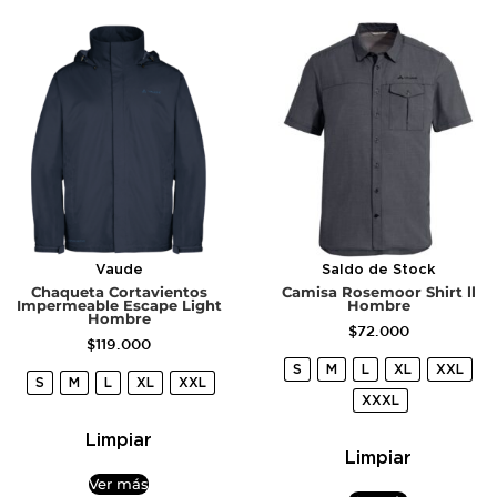
Vaude
Saldo de Stock
Chaqueta Cortavientos
Camisa Rosemoor Shirt ll
Impermeable Escape Light
Hombre
Hombre
$
72.000
$
119.000
S
M
L
XL
XXL
S
M
L
XL
XXL
XXXL
Limpiar
Limpiar
Ver más