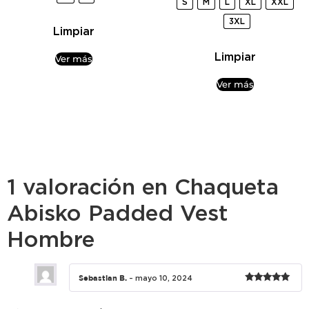
S
M
L
XL
XXL
de 5
3XL
Limpiar
Limpiar
Ver más
Ver más
1 valoración en
Chaqueta
Abisko Padded Vest
Hombre
Sebastian B.
–
mayo 10, 2024
Valorado
con
5
de 5