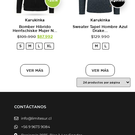
Agotado
Karukinka
Karukinka
Bomber Hibrido
Sweater Tapel Hombre Azul
Herrtschiske Mujer N...
Drake...
$
109.990
$
87.992
$
129.990
S
M
L
XL
M
L
VER MÁS
VER MÁS
CONTÁCTANOS
info@limitesur.cl
+56 9 9673 9084