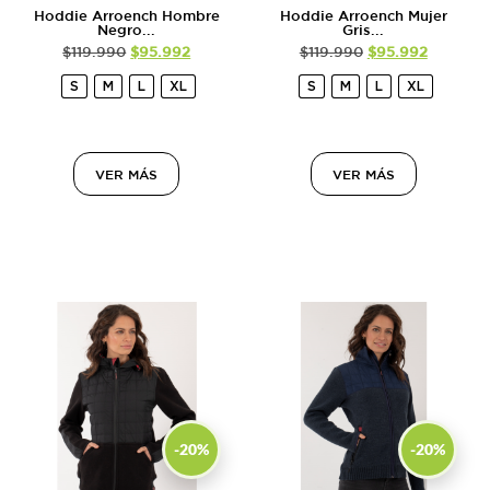
Hoddie Arroench Hombre
Hoddie Arroench Mujer
Negro...
Gris...
$
119.990
$
95.992
$
119.990
$
95.992
S
M
L
XL
S
M
L
XL
VER MÁS
VER MÁS
-20%
-20%