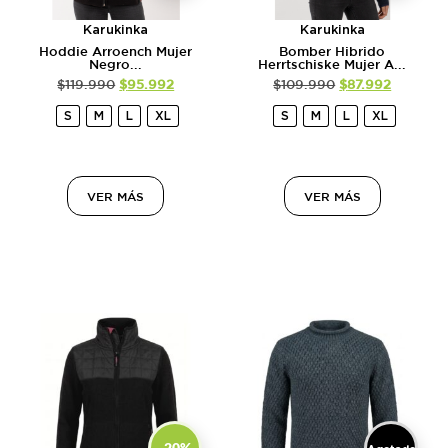
Karukinka
Karukinka
Hoddie Arroench Mujer
Bomber Hibrido
Negro...
Herrtschiske Mujer A...
$
119.990
$
95.992
$
109.990
$
87.992
S
M
L
XL
S
M
L
XL
VER MÁS
VER MÁS
-20%