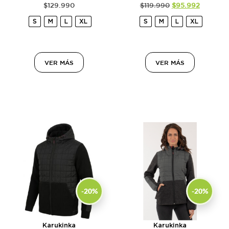
$
129.990
$
119.990
$
95.992
S
M
L
XL
S
M
L
XL
VER MÁS
VER MÁS
-20%
-20%
Karukinka
Karukinka