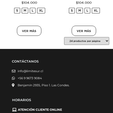
$
104.000
$
104.000
S
M
L
XL
S
M
L
XL
VER MÁS
VER MÁS
CONTÁCTANOS
info@limitesur.cl
+56 9 9673 9084
Benjamín 2935, Piso 1. Las Condes.
HORARIOS
ATENCIÓN CLIENTE ONLINE