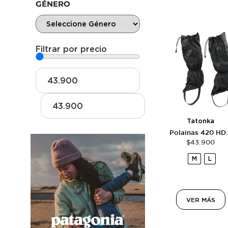
GÉNERO
Filtrar por precio
Tatonka
Polainas 420 HD.
$
43.900
M
L
VER MÁS