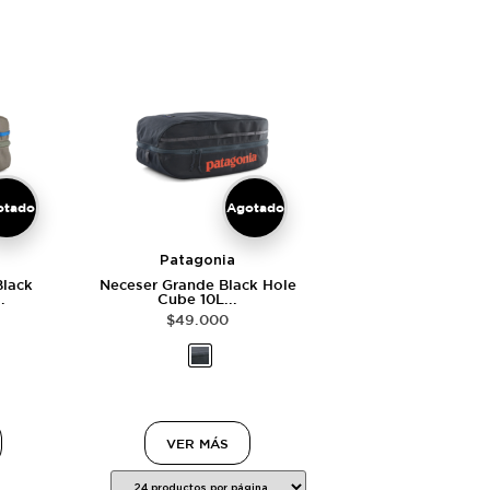
otado
Agotado
Patagonia
Black
Neceser Grande Black Hole
.
Cube 10L...
$
49.000
VER MÁS