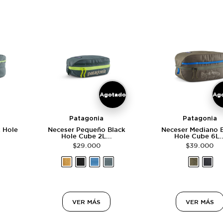
Agotado
Ag
Patagonia
Patagonia
k Hole
Neceser Pequeño Black
Neceser Mediano 
Hole Cube 2L...
Hole Cube 6L..
$
29.000
$
39.000
VER MÁS
VER MÁS