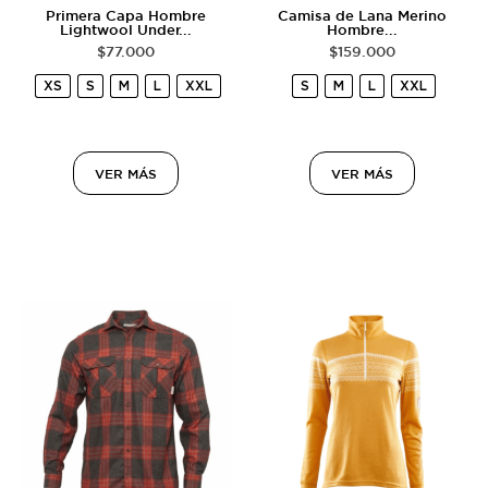
Primera Capa Hombre
Camisa de Lana Merino
Lightwool Under...
Hombre...
$
77.000
$
159.000
XS
S
M
L
XXL
S
M
L
XXL
VER MÁS
VER MÁS