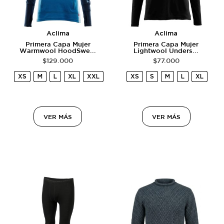
Aclima
Aclima
Primera Capa Mujer
Primera Capa Mujer
Warmwool HoodSwe...
Lightwool Unders...
$
129.000
$
77.000
XS
M
L
XL
XXL
XS
S
M
L
XL
VER MÁS
VER MÁS