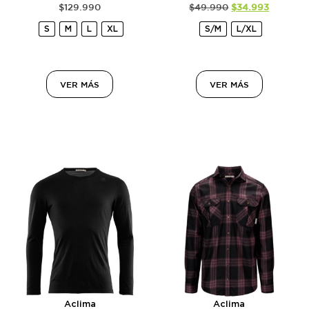
$
129.990
$
49.990
$
34.993
S
M
L
XL
S/M
L/XL
VER MÁS
VER MÁS
Aclima
Aclima