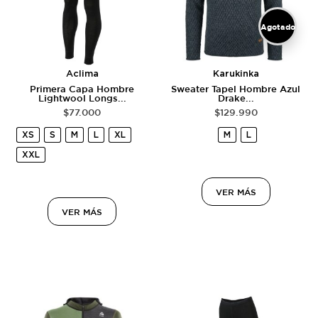
Agotado
Aclima
Karukinka
Primera Capa Hombre
Sweater Tapel Hombre Azul
Lightwool Longs...
Drake...
$
77.000
$
129.990
XS
S
M
L
XL
M
L
XXL
VER MÁS
VER MÁS