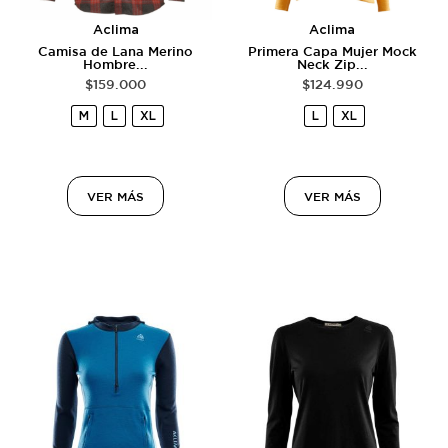
Aclima
Aclima
Camisa de Lana Merino
Primera Capa Mujer Mock
Hombre...
Neck Zip...
$
159.000
$
124.990
M
L
XL
L
XL
VER MÁS
VER MÁS