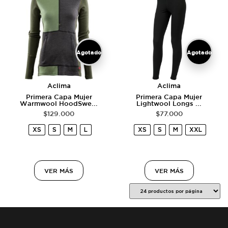
Agotado
Agotado
Aclima
Aclima
Primera Capa Mujer
Primera Capa Mujer
Warmwool HoodSwe...
Lightwool Longs ...
$
129.000
$
77.000
XS
S
M
L
XS
S
M
XXL
VER MÁS
VER MÁS