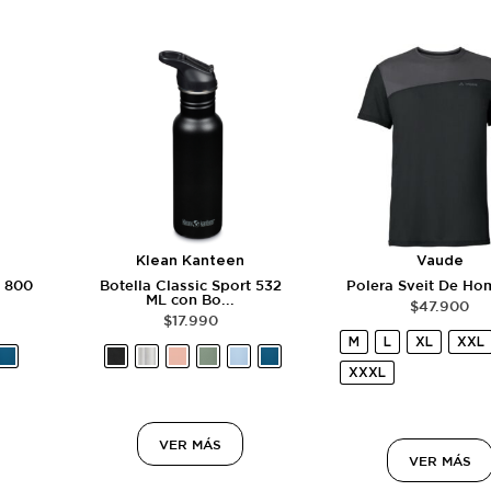
Klean Kanteen
Vaude
t 800
Botella Classic Sport 532
Polera Sveit De Hom
ML con Bo...
$
47.900
$
17.990
M
L
XL
XXL
XXXL
VER MÁS
VER MÁS