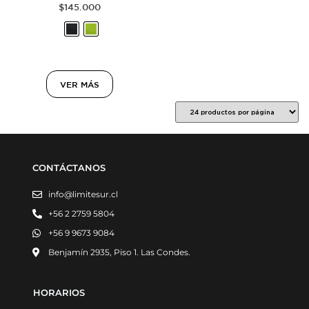
$
145.000
VER MÁS
CONTÁCTANOS
info@limitesur.cl
+56 2 2759 5804
+56 9 9673 9084
Benjamín 2935, Piso 1. Las Condes.
HORARIOS