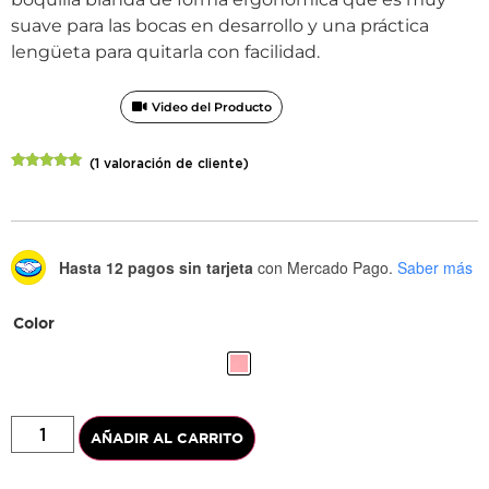
suave para las bocas en desarrollo y una práctica
lengüeta para quitarla con facilidad.
Video del Producto
(
1
valoración de cliente)
Valorado
1
con
5.00
de
5 en base
a
valoración
de un
cliente
Hasta 12 pagos sin tarjeta
con Mercado Pago.
Saber más
Color
AÑADIR AL CARRITO