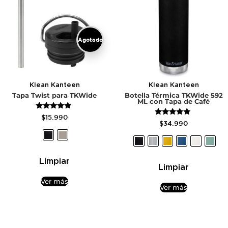
Agotado
Klean Kanteen
Klean Kanteen
Tapa Twist para TKWide
Botella Térmica TKWide 592
ML con Tapa de Café
Valorado
$
15.990
Valorado
con
$
34.990
con
5.00
4.83
de 5
de 5
Limpiar
Limpiar
Ver más
Ver más