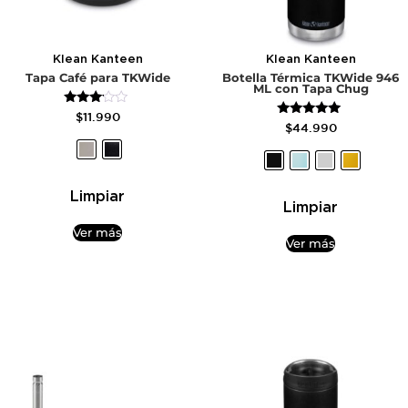
Klean Kanteen
Klean Kanteen
Tapa Café para TKWide
Botella Térmica TKWide 946
ML con Tapa Chug
Valorado
$
11.990
Valorado
con
$
44.990
con
3.00
4.80
de 5
de 5
Limpiar
Limpiar
Ver más
Ver más