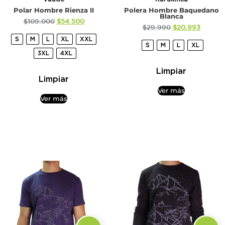
Polar Hombre Rienza II
Polera Hombre Baquedano
Blanca
$
109.000
$
54.500
$
29.990
$
20.993
S
M
L
XL
XXL
S
M
L
XL
3XL
4XL
Limpiar
Limpiar
Ver más
Ver más