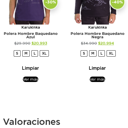
-30%
-40%
Karukinka
Karukinka
Polera Hombre Baquedano
Polera Hombre Baquedano
Azul
Negra
$
29.990
$
20.993
$
34.990
$
20.994
S
M
L
XL
S
M
L
XL
Limpiar
Limpiar
Ver más
Ver más
Valoraciones