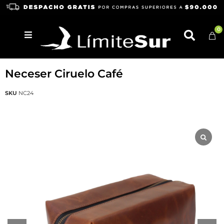
0
TRELKO
Neceser Ciruelo Café
SKU
NC24